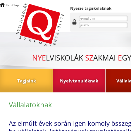
Kezdőlap
Nyesze tagiskoláknak
NYE
LVISKOLÁK
SZ
AKMAI
E
GY
Tagjaink
Nyelvtanulóknak
Vállal
Vállalatoknak
Az elmúlt évek során igen komoly összeg