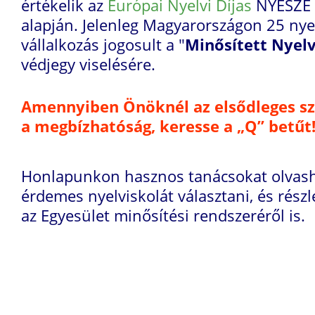
értékelik az
Európai Nyelvi Díjas
NYESZE 
alapján. Jelenleg Magyarországon 25 nye
vállalkozás jogosult a "
Minősített Nyelv
védjegy viselésére.
Amennyiben Önöknél az elsődleges s
a megbízhatóság, keresse a „Q” betűt
Honlapunkon hasznos tanácsokat olvash
érdemes nyelviskolát választani, és részle
az Egyesület minősítési rendszeréről is.