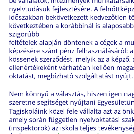
be vállalatok, intézmények munkatársaik
nyelvtudásuk fejlesztésére. A felnőttképz
időszakban bekövetkezett kedvezőtlen tö
következtében a korábbinál is alaposabb
szigorúbb
feltételek alapján döntenek a cégek a m
képzésére szánt pénz felhasználásáról: a
kössenek szerződést, melyik az a képző, 
ellenértékeként várhatóan kellően maga
oktatást, megbízható szolgáltatást nyújt.
Nem könnyű a választás, hiszen igen nag
szeretne segítséget nyújtani Egyesületü
Tagiskoláink közel fele vállalta azt az ö
amely során független nyelvoktatási sz
(inspektorok) az iskola teljes tevékenység