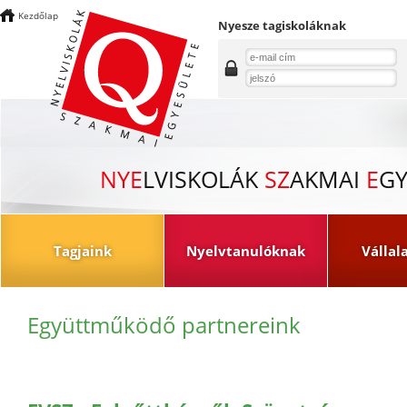
Kezdőlap
Nyesze tagiskoláknak
NYE
LVISKOLÁK
SZ
AKMAI
E
GY
Tagjaink
Nyelvtanulóknak
Vállal
Együttműködő partnereink