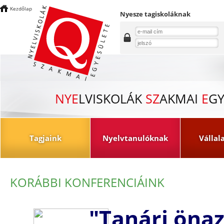
Kezdőlap
Nyesze tagiskoláknak
NYE
LVISKOLÁK
SZ
AKMAI
E
GY
Tagjaink
Nyelvtanulóknak
Vállal
KORÁBBI KONFERENCIÁINK
"Tanári önaz