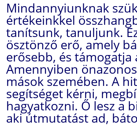
Mindannyiunknak szüks
értékeinkkel összhangb
tanítsunk, tanuljunk. E
ösztönző erő, amely bá
erősebb, és támogatja
Amennyiben önazonos v
mások szemében. A hite
segítséget kérni, megb
hagyatkozni. Ő lesz a b
aki útmutatást ad, báto