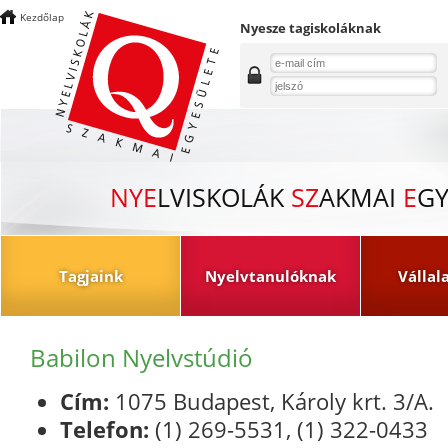
Kezdőlap
Nyesze tagiskoláknak
NYE
LVISKOLÁK
SZ
AKMAI
E
GY
Tagjaink
Nyelvtanulóknak
Vállal
Babilon Nyelvstúdió
Cím:
1075 Budapest, Károly krt. 3/A.
Telefon:
(1) 269-5531, (1) 322-0433